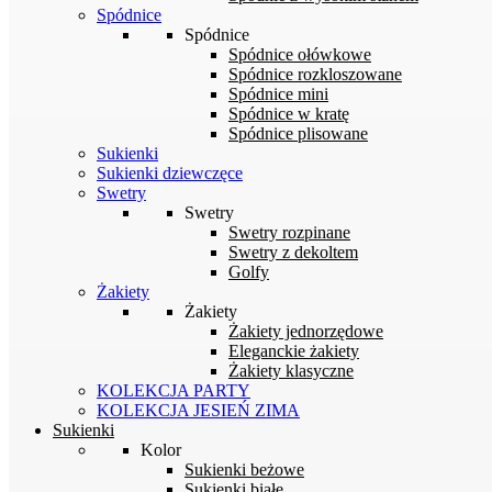
Spódnice
Spódnice
Spódnice ołówkowe
Spódnice rozkloszowane
Spódnice mini
Spódnice w kratę
Spódnice plisowane
Sukienki
Sukienki dziewczęce
Swetry
Swetry
Swetry rozpinane
Swetry z dekoltem
Golfy
Żakiety
Żakiety
Żakiety jednorzędowe
Eleganckie żakiety
Żakiety klasyczne
KOLEKCJA PARTY
KOLEKCJA JESIEŃ ZIMA
Sukienki
Kolor
Sukienki beżowe
Sukienki białe