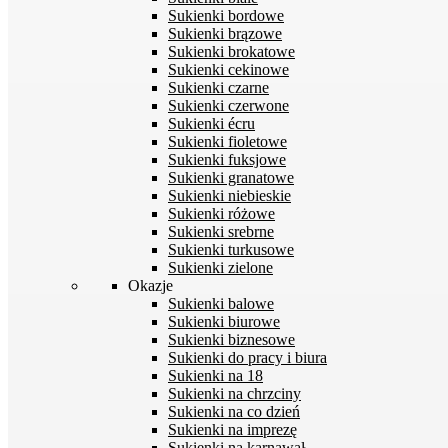
Sukienki bordowe
Sukienki brązowe
Sukienki brokatowe
Sukienki cekinowe
Sukienki czarne
Sukienki czerwone
Sukienki écru
Sukienki fioletowe
Sukienki fuksjowe
Sukienki granatowe
Sukienki niebieskie
Sukienki różowe
Sukienki srebrne
Sukienki turkusowe
Sukienki zielone
Okazje
Sukienki balowe
Sukienki biurowe
Sukienki biznesowe
Sukienki do pracy i biura
Sukienki na 18
Sukienki na chrzciny
Sukienki na co dzień
Sukienki na imprezę
Sukienki na karnawał