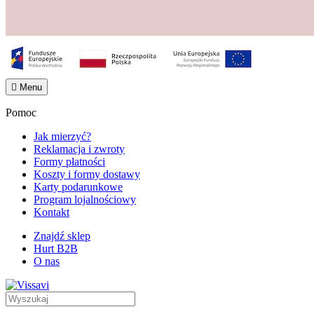

Menu
Pomoc
Jak mierzyć?
Reklamacja i zwroty
Formy płatności
Koszty i formy dostawy
Karty podarunkowe
Program lojalnościowy
Kontakt
Znajdź sklep
Hurt B2B
O nas