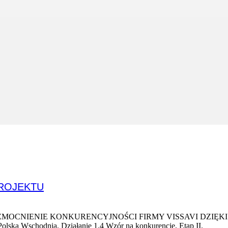
PROJEKTU
rojektu pn. "WZMOCNIENIE KONKURENCYJNOŚCI FIRMY VISSAVI D
olska Wschodnia, Działanie 1.4 Wzór na konkurencję, Etap II.