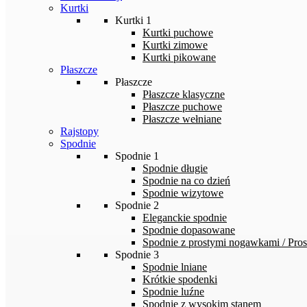
Kurtki
Kurtki 1
Kurtki puchowe
Kurtki zimowe
Kurtki pikowane
Płaszcze
Płaszcze
Płaszcze klasyczne
Płaszcze puchowe
Płaszcze wełniane
Rajstopy
Spodnie
Spodnie 1
Spodnie długie
Spodnie na co dzień
Spodnie wizytowe
Spodnie 2
Eleganckie spodnie
Spodnie dopasowane
Spodnie z prostymi nogawkami / Pros
Spodnie 3
Spodnie lniane
Krótkie spodenki
Spodnie luźne
Spodnie z wysokim stanem