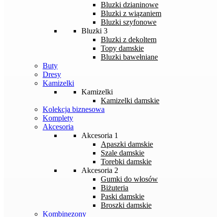
Bluzki dzianinowe
Bluzki z wiązaniem
Bluzki szyfonowe
Bluzki 3
Bluzki z dekoltem
Topy damskie
Bluzki bawełniane
Buty
Dresy
Kamizelki
Kamizelki
Kamizelki damskie
Kolekcja biznesowa
Komplety
Akcesoria
Akcesoria 1
Apaszki damskie
Szale damskie
Torebki damskie
Akcesoria 2
Gumki do włosów
Biżuteria
Paski damskie
Broszki damskie
Kombinezony