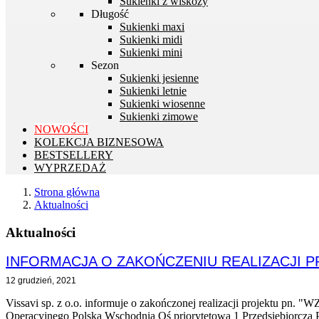
Sukienki z wiskozy
Długość
Sukienki maxi
Sukienki midi
Sukienki mini
Sezon
Sukienki jesienne
Sukienki letnie
Sukienki wiosenne
Sukienki zimowe
NOWOŚCI
KOLEKCJA BIZNESOWA
BESTSELLERY
WYPRZEDAŻ
Strona główna
Aktualności
Aktualności
INFORMACJA O ZAKOŃCZENIU REALIZACJI 
12 grudzień, 2021
Vissavi sp. z o.o. informuje o zakończonej realizacji p
Operacyjnego Polska Wschodnia Oś priorytetowa 1 Przedsiębiorcza P