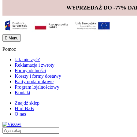
WYPRZEDAŻ DO -77% DA

Menu
Pomoc
Jak mierzyć?
Reklamacja i zwroty
Formy płatności
Koszty i formy dostawy
Karty podarunkowe
Program lojalnościowy
Kontakt
Znajdź sklep
Hurt B2B
O nas