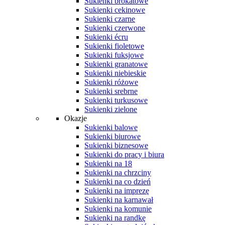
Sukienki brokatowe
Sukienki cekinowe
Sukienki czarne
Sukienki czerwone
Sukienki écru
Sukienki fioletowe
Sukienki fuksjowe
Sukienki granatowe
Sukienki niebieskie
Sukienki różowe
Sukienki srebrne
Sukienki turkusowe
Sukienki zielone
Okazje
Sukienki balowe
Sukienki biurowe
Sukienki biznesowe
Sukienki do pracy i biura
Sukienki na 18
Sukienki na chrzciny
Sukienki na co dzień
Sukienki na imprezę
Sukienki na karnawał
Sukienki na komunie
Sukienki na randkę