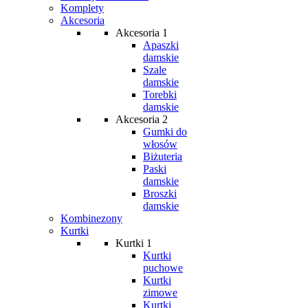
Komplety
Akcesoria
Akcesoria 1
Apaszki
damskie
Szale
damskie
Torebki
damskie
Akcesoria 2
Gumki do
włosów
Biżuteria
Paski
damskie
Broszki
damskie
Kombinezony
Kurtki
Kurtki 1
Kurtki
puchowe
Kurtki
zimowe
Kurtki