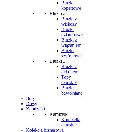
Bluzki
kopertowe
Bluzki 2
Bluzki z
wiskozy
Bluzki
dzianinowe
Bluzki z
wiązaniem
Bluzki
szyfonowe
Bluzki 3
Bluzki z
dekoltem
Topy
damskie
Bluzki
bawełniane
Buty
Dresy
Kamizelki
Kamizelki
Kamizelki
damskie
Kolekcja biznesowa