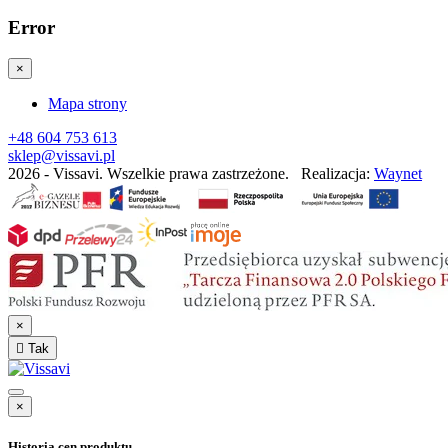
Error
×
Mapa strony
+48 604 753 613
sklep@vissavi.pl
2026 - Vissavi. Wszelkie prawa zastrzeżone.
Realizacja:
Waynet
×

Tak
×
Historia cen produktu