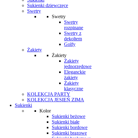
Sukienki dziewczęce
Swetry
Swetry
Swetry
rozpinane
Swetry z
dekoltem
Golfy
Żakiety
Żakiety
Żakiety
jednorzędowe
Eleganckie
żakiety
Żakiety
klasyczne
KOLEKCJA PARTY
KOLEKCJA JESIEŃ ZIMA
Sukienki
Kolor
Sukienki beżowe
Sukienki białe
Sukienki bordowe
Sukienki brązowe