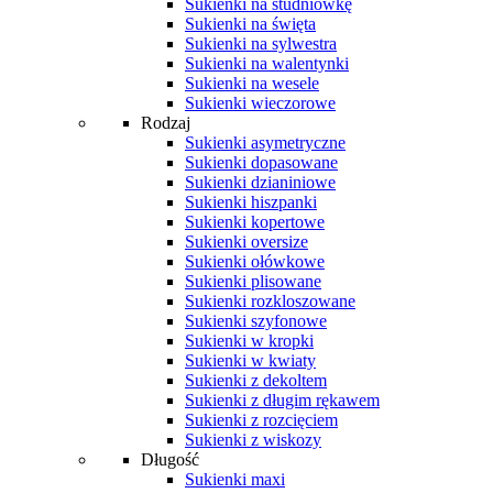
Sukienki na studniówkę
Sukienki na święta
Sukienki na sylwestra
Sukienki na walentynki
Sukienki na wesele
Sukienki wieczorowe
Rodzaj
Sukienki asymetryczne
Sukienki dopasowane
Sukienki dzianiniowe
Sukienki hiszpanki
Sukienki kopertowe
Sukienki oversize
Sukienki ołówkowe
Sukienki plisowane
Sukienki rozkloszowane
Sukienki szyfonowe
Sukienki w kropki
Sukienki w kwiaty
Sukienki z dekoltem
Sukienki z długim rękawem
Sukienki z rozcięciem
Sukienki z wiskozy
Długość
Sukienki maxi