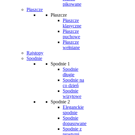
pikowane
Płaszcze
Płaszcze
Płaszcze
klasyczne
Płaszcze
puchowe
Płaszcze
wełniane
Rajstopy
Spodnie
Spodnie 1
Spodnie
długie
Spodnie na
co dzień
Spodnie
wizytowe
Spodnie 2
Eleganckie
spodnie
Spodnie
dopasowane
Spodnie z
prostymi