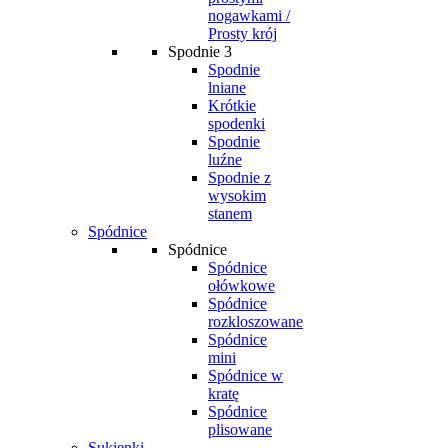
nogawkami /
Prosty krój
Spodnie 3
Spodnie
lniane
Krótkie
spodenki
Spodnie
luźne
Spodnie z
wysokim
stanem
Spódnice
Spódnice
Spódnice
ołówkowe
Spódnice
rozkloszowane
Spódnice
mini
Spódnice w
kratę
Spódnice
plisowane
Sukienki