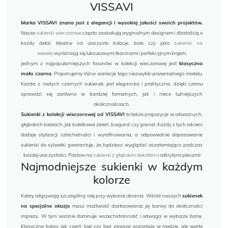
VISSAVI
Marka VISSAVI znana jest z elegancji i wysokiej jakości swoich projektów.
Nasze
sukienki wieczorowe
często zaskakują oryginalnym designem i dbałością o
każdy detal. Idealne na uroczyste kolacje, bale czy jako
sukienki na
wesela
wyróżniają się luksusowymi tkaninami i perfekcyjnym krojem.
Jednym z najpopularniejszych fasonów w kolekcji wieczorowej jest
klasyczna
mała czarna
. Proponujemy różne wariacje tego niezwykle uniwersalnego modelu.
Każda z małych czarnych sukienek jest elegancka i praktyczna, dzięki czemu
sprawdzi się zarówno w bardziej formalnych, jak i nieco luźniejszych
okolicznościach.
Sukienki z kolekcji wieczorowej od VISSAVI
to także propozycje w odważnych,
głębokich kolorach, jak butelkowa zieleń, burgund czy granat. Każdy z tych odcieni
dodaje stylizacji szlachetności i wyrafinowania, a odpowiednie dopasowanie
sukienki do sylwetki gwarantuje, że będziesz wyglądać oszałamiająco podczas
każdej uroczystości. Postaw na
sukienki z głębokim dekoltem
i odkrytymi plecami!
Najmodniejsze sukienki w każdym
kolorze
Kolory odgrywają szczególną rolę przy wyborze ubrania. Wśród naszych
sukienek
na specjalne okazje
masz możliwość dostosowania jej barwy do okoliczności
imprezy. W tym sezonie dominuje wszechstronność i odwaga w wyborze barw.
Klasyczne kolory jak czerń, biel czy beż zawsze pozostają w modzie, ale warto