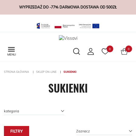
WYPRZEDAŻ DO -77% DARMOWA DOSTAWA OD 500ZŁ

0
0
MENU
STRONA GŁÓWNA
SKLEP ON-LINE
SUKIENKI
SUKIENKI
kategoria
FILTRY
Zaznacz