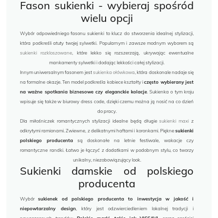
Fason sukienki - wybieraj spośród
wielu opcji
Wybór odpowiedniego fasonu sukienki to klucz do stworzenia idealnej stylizacji,
która podkreśli atuty twojej sylwetki. Popularnym i zawsze modnym wyborem są
sukienki rozkloszowane
, które lekko się rozszerzają, ukrywając ewentualne
mankamenty sylwetki i dodając lekkości całej stylizacji.
Innym uniwersalnym fasonem jest
sukienka ołówkowa
, która doskonale nadaje się
na formalne okazje. Ten model podkreśla kobiece kształty i
często wybierany jest
na ważne spotkania biznesowe czy eleganckie kolacje
. Sukienka o tym kroju
wpisuje się także w biurowy dress code, dzięki czemu można ją nosić na co dzień
do pracy.
Dla miłośniczek romantycznych stylizacji idealne będą długie
sukienki maxi
z
odkrytymi ramionami. Zwiewne, z delikatnymi haftami i koronkami. Piękne
sukienki
polskiego producenta
są doskonałe na letnie festiwale, wakacje czy
romantyczne randki. Łatwo je łączyć z dodatkami w podobnym stylu, co tworzy
unikalny, niezobowiązujący look.
Sukienki damskie od polskiego
producenta
Wybór
sukienek od polskiego producenta to inwestycja w jakość i
niepowtarzalny design
, który jest odzwierciedleniem lokalnej tradycji i