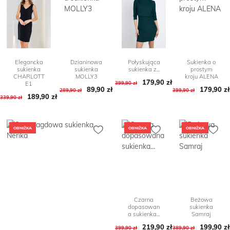
Elegancka
Dzianinowa
Połyskująca
Sukienka o
sukienka
sukienka
sukienka z...
prostym
CHARLOTT
MOLLY3
kroju ALENA
179,90 zł
Cena podstawowa
Cena
399,90 zł
E1
Cena podstawowa
Cena
89,90 zł
179,90 zł
Cena po
Cena
289,90 zł
399,90 zł
189,90 zł
Cena podstawowa
Cena
339,90 zł
OBNIŻKA
OBNIŻKA
OBNIŻKA
Czarna
Beżowa
dopasowan
sukienka
a sukienka...
Samraj
219,90 zł
Cena podstawowa
Cena
199,90 zł
Cena po
Cena
399,90 zł
389,90 zł