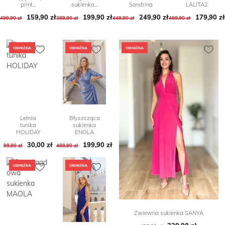
print...
sukienka...
Sandrina
LALITA2
159,90 zł
Cena podstawowa
Cena
199,90 zł
Cena podstawowa
Cena
249,90 zł
Cena podstawowa
Cena
179,90 zł
Cena po
Cena
499,90 zł
389,90 zł
449,90 zł
499,90 zł
OBNIŻKA
OBNIŻKA
OBNIŻKA
Letnia
Błyszcząca
tunika
sukienka
HOLIDAY
ENOLA
30,00 zł
Cena podstawowa
Cena
199,90 zł
Cena podstawowa
Cena
99,90 zł
489,90 zł
OBNIŻKA
OBNIŻKA
Zwiewna sukienka SANYA