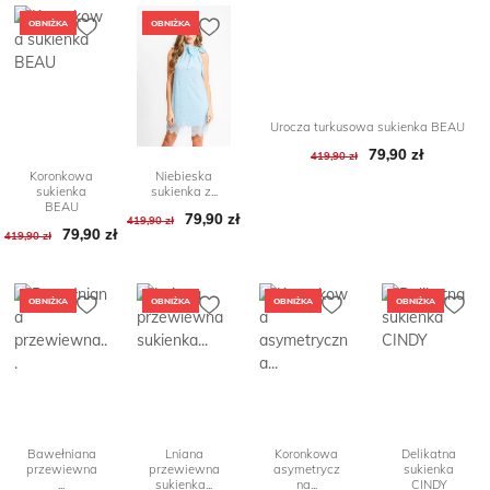
OBNIŻKA
OBNIŻKA
Urocza turkusowa sukienka BEAU
Cena podstawo
Cena
79,90 zł
419,90 zł
Koronkowa
Niebieska
sukienka
sukienka z...
BEAU
Cena podstawowa
Cena
79,90 zł
419,90 zł
Cena podstawowa
Cena
79,90 zł
419,90 zł
OBNIŻKA
OBNIŻKA
OBNIŻKA
OBNIŻKA
Bawełniana
Lniana
Koronkowa
Delikatna
przewiewna
przewiewna
asymetrycz
sukienka
...
sukienka...
na...
CINDY