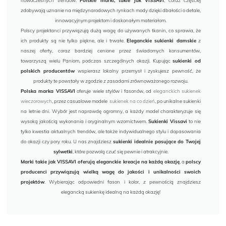
nowoczesnych trendów.
Polskie marki, takie jak VISSAVI
, coraz częściej
zdobywają uznanie na międzynarodowych rynkach mody dzięki dbałości o detale,
innowacyjnym projektom i doskonałym materiałom.
Polscy projektanci przywiązują dużą wagę do używanych tkanin, co sprawia, że
ich produkty są nie tylko piękne, ale i trwałe.
Eleganckie sukienki damskie
z
naszej oferty, coraz bardziej cenione przez świadomych konsumentów,
towarzyszą wielu Paniom, podczas szczególnych okazji. Kupując
sukienki od
polskich producentów
wspierasz lokalny przemysł i zyskujesz pewność, że
produkty te powstały w zgodzie z zasadami zrównoważonego rozwoju.
Polska marka VISSAVI
oferuje wiele stylów i fasonów, od
eleganckich sukienek
wieczorowych
, przez casualowe modele
sukienek na co dzień
, po unikalne sukienki
na letnie dni. Wybór jest naprawdę ogromny, a każdy model charakteryzuje się
wysoką jakością wykonania i oryginalnym wzornictwem.
Sukienki Vissavi
to nie
tylko kwestia aktualnych trendów, ale także indywidualnego stylu i dopasowania
do okazji czy pory roku. U nas znajdziesz
sukienki idealnie pasujące do Twojej
sylwetki
, które pozwolą czuć się pewnie i atrakcyjnie.
Marki takie jak VISSAVI oferują eleganckie kreacje na każdą okazję
, a
polscy
producenci przywiązują wielką wagę do jakości i unikalności swoich
projektów
. Wybierając odpowiedni fason i kolor, z pewnością znajdziesz
elegancką sukienkę idealną na każdą okazję!