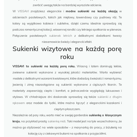
zwrócić uwagę także na bardziej wyraziste odcienie.
W
VISSAVI
znajdziesz eleganckie i
modne sukienki na każdą okazję
w
odcieniach pastelowych, takich jak miętowy, lawendowy czy pudrowy róż. Te
kolory są wyjątkowo kobiece i subtelne, dzięki czemu idealnie sprawdzą się
podczas romantycznej kolacji, wiosennej randki czy letniego spotkania w plenerze.
Połączenie pastelowych
sukienek letnich
z delikatnymi dodatkami tworzy
niesamowicie świeży i elegancki efekt.
Sukienki wizytowe na każdą porę
roku
VISSAVI to sukienki na każdą porę roku.
Wiosną i latem dominują lekkie,
zwiewne sukienki wykonane z wysokiej jakości materiałów. Warto wybierać
modele z delikatnymi wzorami kwiatowymi, które dodadzą świeżości i romantyzmu.
Jesienią i zimą niezastąpione są sukienki wykonane z cięższych tkanin. Te
materiały zapewniają ciepło i komfort, a jednocześnie wyglądają luksusowo i
stylowo. W chłodniejsze dni doskonale sprawdzą się także
sukienki z długim
rękawem
oraz modele do łydki, które można łączyć z eleganckimi kozakami i
ciepłym płaszczem.
Niezależnie od pory roku, warto mieć w swojej garderobie
sukienkę o klasycznym
kroju
, na przykład prostą
sukienkę midi
. Taki model jest na tyle wszechstronny, że
można go stylizować na wiele sposobów – z marynarką do pracy, z biżuterią na
kolację czy z ciekawymi butami na spotkanie z przyjaciółmi.