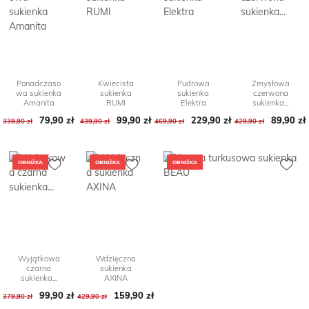
Ponadczaso
Kwiecista
Pudrowa
Zmysłowa
wa sukienka
sukienka
sukienka
czerwona
Amanita
RUMI
Elektra
sukienka...
Cena podstawowa
Cena
79,90 zł
Cena podstawowa
Cena
99,90 zł
229,90 zł
Cena podstawowa
Cena
Cena po
Cena
89,90 zł
339,90 zł
439,90 zł
469,90 zł
429,90 zł
OBNIŻKA
OBNIŻKA
OBNIŻKA
Wyjątkowa
Wdzięczna
czarna
sukienka
sukienka...
AXINA
Cena podstawowa
Cena
99,90 zł
159,90 zł
Cena podstawowa
Cena
379,90 zł
429,90 zł