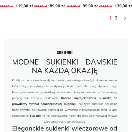
119,90 zł
Cena podstawowa
Cena
Cena podstawowa
Cena
89,90 zł
Cena podstawowa
Cena
99,90 zł
139,90 zł
Cena po
Cena
399,90 zł
369,90 zł
449,90 zł
419,90 zł
Nast
1
2
SUKIENKI
MODNE SUKIENKI DAMSKIE
NA KAŻDĄ OKAZJĘ
Każdy sezon w świecie mody to nowości, zaskakujące trendy i odważne kreacje,
które królują na wybiegach i w stylizacjach ulicznych. Mimo tego dynamicznego
tempa pewne elementy pozostają niezmienne, a klasyka zawsze zachowuje swoją
pozycję na szczycie zestawień.
Dobrze zaprojektowana sukienka to
prawdziwy symbol ponadczasowej elegancji
. Nie tylko subtelnie podkreśla
atuty sylwetki, ale również pozwala na wyrażenie indywidualnego stylu. Wybór
odpowiedniej
sukienki
to nie tylko kwestia mody, ale również inwestycja w swój
wizerunek i dobre samopoczucie.
Eleganckie sukienki wieczorowe od