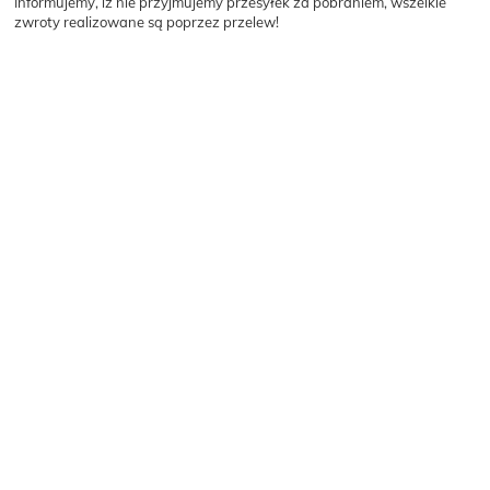
Informujemy, iż nie przyjmujemy przesyłek za pobraniem, wszelkie
zwroty realizowane są poprzez przelew!