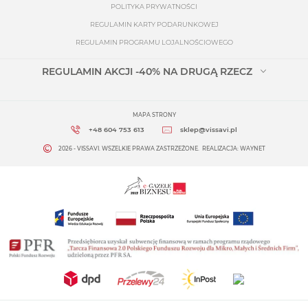
POLITYKA PRYWATNOŚCI
REGULAMIN KARTY PODARUNKOWEJ
REGULAMIN PROGRAMU LOJALNOŚCIOWEGO
REGULAMIN AKCJI -40% NA DRUGĄ RZECZ
MAPA STRONY
+48 604 753 613
sklep@vissavi.pl
2026 - VISSAVI. WSZELKIE PRAWA ZASTRZEŻONE.
REALIZACJA:
WAYNET