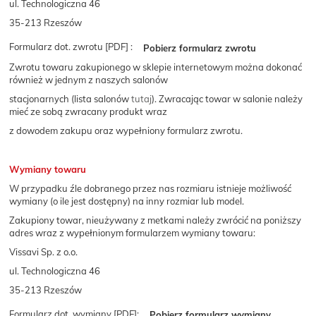
ul. Technologiczna 46
35-213 Rzeszów
Formularz dot. zwrotu [PDF] :
Pobierz formularz zwrotu
Zwrotu towaru zakupionego w sklepie internetowym można dokonać
również w jednym z naszych salonów
stacjonarnych (lista salonów
tutaj
). Zwracając towar w salonie należy
mieć ze sobą zwracany produkt wraz
z dowodem zakupu oraz wypełniony formularz zwrotu.
Wymiany towaru
W przypadku źle dobranego przez nas rozmiaru istnieje możliwość
wymiany (o ile jest dostępny) na inny rozmiar lub model.
Zakupiony towar, nieużywany z metkami należy zwrócić na poniższy
adres wraz z wypełnionym formularzem wymiany towaru:
Vissavi Sp. z o.o.
ul. Technologiczna 46
35-213 Rzeszów
Formularz dot. wymiany [PDF]:
Pobierz formularz wymiany