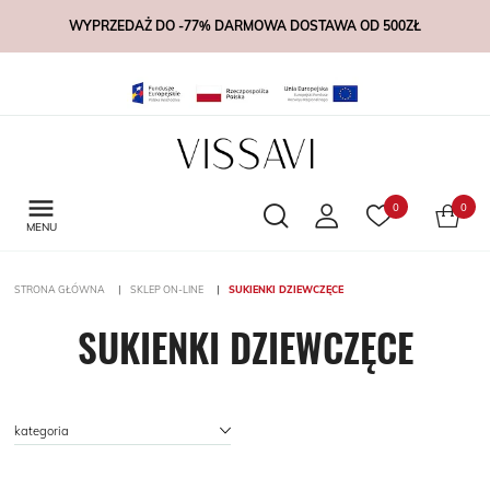
WYPRZEDAŻ DO -77% DARMOWA DOSTAWA OD 500ZŁ

0
0
MENU
STRONA GŁÓWNA
SKLEP ON-LINE
SUKIENKI DZIEWCZĘCE
SUKIENKI DZIEWCZĘCE
kategoria