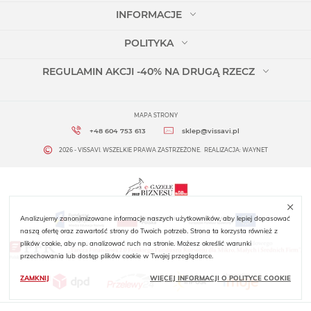
INFORMACJE
POLITYKA
REGULAMIN AKCJI -40% NA DRUGĄ RZECZ
MAPA STRONY
+48 604 753 613
sklep@vissavi.pl
2026 - VISSAVI. WSZELKIE PRAWA ZASTRZEŻONE.
REALIZACJA:
WAYNET
Analizujemy zanonimizowane informacje naszych użytkowników, aby lepiej dopasować
naszą ofertę oraz zawartość strony do Twoich potrzeb. Strona ta korzysta również z
plików cookie, aby np. analizować ruch na stronie. Możesz określić warunki
przechowania lub dostęp plików cookie w Twojej przeglądarce.
ZAMKNIJ
WIĘCEJ INFORMACJI O POLITYCE COOKIE