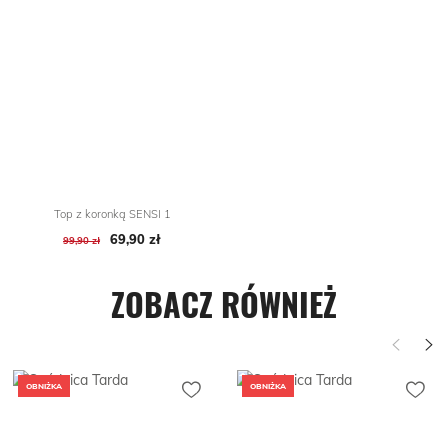
Top z koronką SENSI 1
69,90 zł
Cena podstawowa
Cena
99,90 zł
ZOBACZ RÓWNIEŻ
OBNIŻKA
OBNIŻKA