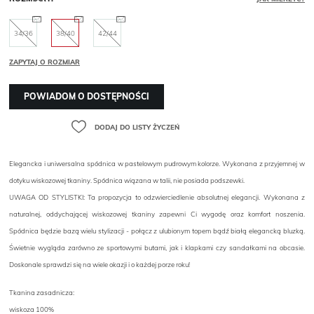
34/36
38/40
42/44
ZAPYTAJ O ROZMIAR
POWIADOM O DOSTĘPNOŚCI
DODAJ DO LISTY ŻYCZEŃ
Elegancka i uniwersalna spódnica w pastelowym pudrowym kolorze. Wykonana z przyjemnej w
dotyku wiskozowej tkaniny. Spódnica wiązana w talii, nie posiada podszewki.
UWAGA OD STYLISTKI: Ta propozycja to odzwierciedlenie absolutnej elegancji. Wykonana z
naturalnej, oddychającej wiskozowej tkaniny zapewni Ci wygodę oraz komfort noszenia.
Spódnica będzie bazą wielu stylizacji - połącz z ulubionym topem bądź białą elegancką bluzką.
Świetnie wygląda zarówno ze sportowymi butami, jak i klapkami czy sandałkami na obcasie.
Doskonale sprawdzi się na wiele okazji i o każdej porze roku!
Tkanina zasadnicza:
wiskoza 100%