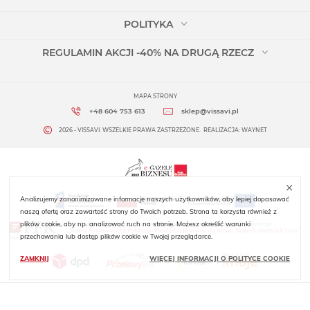
POLITYKA
REGULAMIN AKCJI -40% NA DRUGĄ RZECZ
MAPA STRONY
+48 604 753 613
sklep@vissavi.pl
2026 - VISSAVI. WSZELKIE PRAWA ZASTRZEŻONE.
REALIZACJA:
WAYNET
Analizujemy zanonimizowane informacje naszych użytkowników, aby lepiej dopasować
naszą ofertę oraz zawartość strony do Twoich potrzeb. Strona ta korzysta również z
plików cookie, aby np. analizować ruch na stronie. Możesz określić warunki
przechowania lub dostęp plików cookie w Twojej przeglądarce.
ZAMKNIJ
WIĘCEJ INFORMACJI O POLITYCE COOKIE