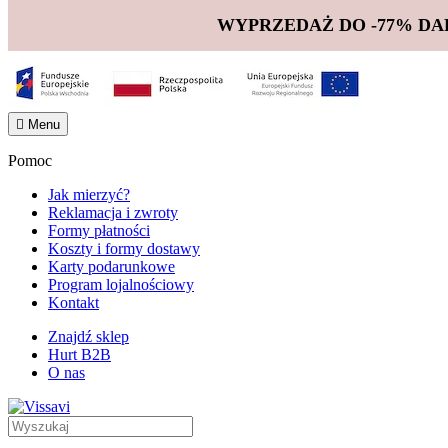
WYPRZEDAŻ DO -77% DA

Menu
Pomoc
Jak mierzyć?
Reklamacja i zwroty
Formy płatności
Koszty i formy dostawy
Karty podarunkowe
Program lojalnościowy
Kontakt
Znajdź sklep
Hurt B2B
O nas