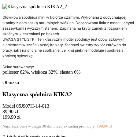
Ołówkowa spódnica mini w kolorze czarnym.
W
ykonana z oddychającej
tkaniny z domieszką naturalnych włókien.
Dopasowana linia z modelującymi
zaszewkami i wyższym stanem. Zapinana na kryty zamek z rozporkiem i
skośnymi kieszeniami po bokach.
UWAGA STYLISTKI: Ten klasyczny model spódnicy jest obowiązkowym
elementem w szafie każdej kobiety. Stanowi świetny wybór zarówno do
pracy, jak i na oficjalne spotkanie. Jej krój pięknie modeluje i podkreśla
kobiecą sylwetkę.
Skład surowcowy:
poliester 62%, wiskoza 32%, elastan 6%
Obniżka
Klasyczna spódnica KIKA2
Model
05J907H-14-013
89,90 zł
199,90 zł
Najniższa cena w ciągu 30 dni przed aktualną promocją:
199,90 zł