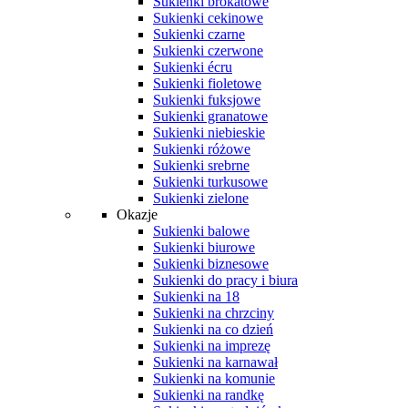
Sukienki brokatowe
Sukienki cekinowe
Sukienki czarne
Sukienki czerwone
Sukienki écru
Sukienki fioletowe
Sukienki fuksjowe
Sukienki granatowe
Sukienki niebieskie
Sukienki różowe
Sukienki srebrne
Sukienki turkusowe
Sukienki zielone
Okazje
Sukienki balowe
Sukienki biurowe
Sukienki biznesowe
Sukienki do pracy i biura
Sukienki na 18
Sukienki na chrzciny
Sukienki na co dzień
Sukienki na imprezę
Sukienki na karnawał
Sukienki na komunie
Sukienki na randkę