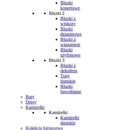
Bluzki
kopertowe
Bluzki 2
Bluzki z
wiskozy
Bluzki
dzianinowe
Bluzki z
wiązaniem
Bluzki
szyfonowe
Bluzki 3
Bluzki z
dekoltem
Topy
damskie
Bluzki
bawełniane
Buty
Dresy
Kamizelki
Kamizelki
Kamizelki
damskie
Kolekcja biznesowa