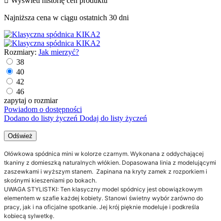

Wyświetl historię cen produktu
Najniższa cena w ciągu ostatnich 30 dni
Rozmiary:
Jak mierzyć?
38
40
42
46
zapytaj o rozmiar
Powiadom o dostępności
Dodano do listy życzeń
Dodaj do listy życzeń
Ołówkowa spódnica mini w kolorze czarnym.
W
ykonana z oddychającej
tkaniny z domieszką naturalnych włókien.
Dopasowana linia z modelującymi
zaszewkami i wyższym stanem. Zapinana na kryty zamek z rozporkiem i
skośnymi kieszeniami po bokach.
UWAGA STYLISTKI: Ten klasyczny model spódnicy jest obowiązkowym
elementem w szafie każdej kobiety. Stanowi świetny wybór zarówno do
pracy, jak i na oficjalne spotkanie. Jej krój pięknie modeluje i podkreśla
kobiecą sylwetkę.