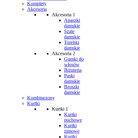
Komplety
Akcesoria
Akcesoria 1
Apaszki
damskie
Szale
damskie
Torebki
damskie
Akcesoria 2
Gumki do
włosów
Biżuteria
Paski
damskie
Broszki
damskie
Kombinezony
Kurtki
Kurtki 1
Kurtki
puchowe
Kurtki
zimowe
Kurtki