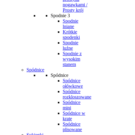
nogawkami /
Prosty krój
Spodnie 3
Spodnie
lniane
Krótkie
spodenki
Spodnie
luźne
Spodnie z
wysokim
stanem
Spódnice
Spódnice
Spódnice
ołówkowe
Spódnice
rozkloszowane
Spódnice
mini
Spódnice w
kratę
Spódnice
plisowane
Sukienki