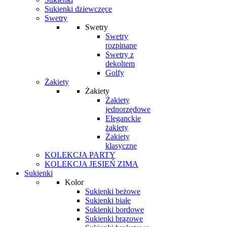
Sukienki dziewczęce
Swetry
Swetry
Swetry
rozpinane
Swetry z
dekoltem
Golfy
Żakiety
Żakiety
Żakiety
jednorzędowe
Eleganckie
żakiety
Żakiety
klasyczne
KOLEKCJA PARTY
KOLEKCJA JESIEŃ ZIMA
Sukienki
Kolor
Sukienki beżowe
Sukienki białe
Sukienki bordowe
Sukienki brązowe