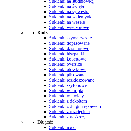
Sukienki na studniówkę
Sukienki na święta
Sukienki na sylwestra
Sukienki na walentynki
Sukienki na wesele
Sukienki wieczorowe
Rodzaj
Sukienki asymetryczne
Sukienki dopasowane
Sukienki dzianiniowe
Sukienki hiszpanki
Sukienki kopertowe
Sukienki oversize
Sukienki ołówkowe
Sukienki plisowane
Sukienki rozkloszowane
Sukienki szyfonowe
Sukienki w kropki
Sukienki w kwiaty
Sukienki z dekoltem
Sukienki z długim rękawem
Sukienki z rozcięciem
Sukienki z wiskozy
Długość
Sukienki maxi