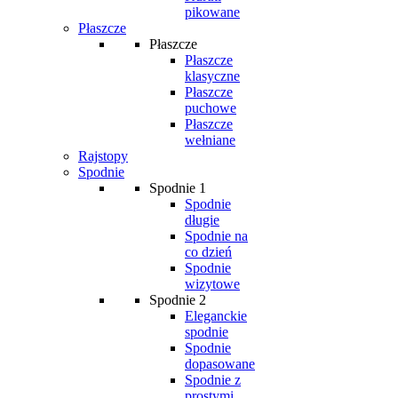
pikowane
Płaszcze
Płaszcze
Płaszcze
klasyczne
Płaszcze
puchowe
Płaszcze
wełniane
Rajstopy
Spodnie
Spodnie 1
Spodnie
długie
Spodnie na
co dzień
Spodnie
wizytowe
Spodnie 2
Eleganckie
spodnie
Spodnie
dopasowane
Spodnie z
prostymi